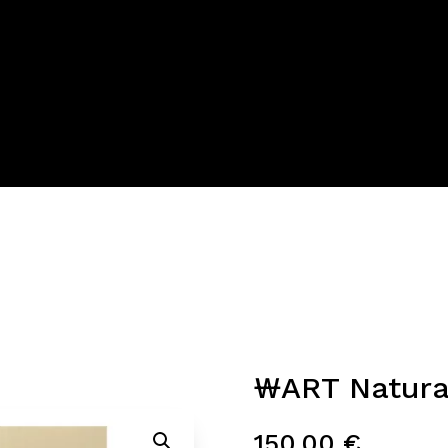
es
Livepainting
Toiles
Shop
CONTACT
₩ART Natura
150,00
€