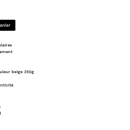
anier
laires
lement
ouleur beige 250g
nticité
s
d