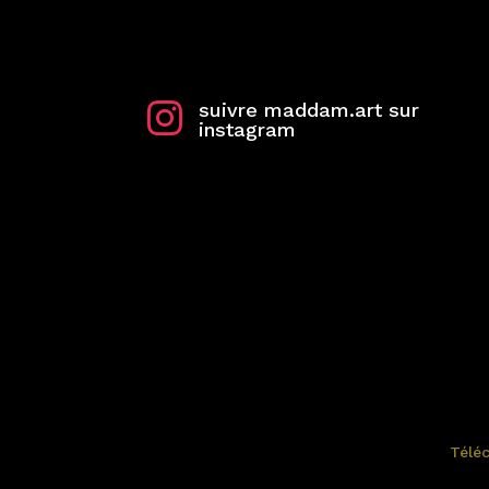
d’une performance ?
Faisons naître quelque chose de fort
ensemble.
suivre maddam.art sur

instagram
hello@maddam.art
Tous droits réservés © MADDAM 2025 |
Télé