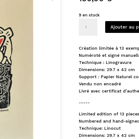
9 en stock
quantité
Ajouter au p
de
₩ART
Natural
Création limitée à 13 exemp
Numéroté et signé manuel
Technique : Linogravure
Dimensions: 29.7 x 42 cm
Support : Papier Naturel c
Vendu non encadré
Livré avec certificat d’authe
-----
Limited edition of 13 piece
Numbered and hand-signe
Technique: Linocut
Dimensions: 29.7 x 42 cm