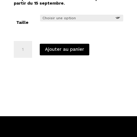
partir du 15 septembre.
Taille
quantité
Ajouter au panier
de
Cœur
Lumière