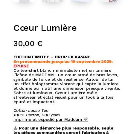
Cœur Lumière
30,00
€
ÉDITION LIMITÉE – DROP FILIGRANE
En précommande jusqu’au 15 septembre 2025.
ÉPUISÉ
Ce tee-shirt blanc minimaliste met en lumière
l’icône de MADDAM : un cœur armé de bras levés,
symbole de force et de résilience. Autour de lui,
un effet hologramme vibrant qui capte la lumière
et donne au motif une dimension presque vivante.
Sobre et lumineux, Cœur Lumière mêle
streetwear et éclat visuel pour un look à la fois
épuré et impactant.
Cotton Loose Tee
100% Cotton, 200 gsm
Imprimé et expédié par Maddam 💛
⚠️
Pour une démarche plus responsable, seule
les pièces commandées seront fabriquées à